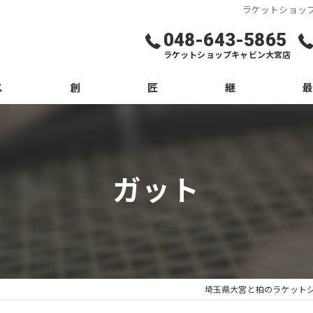
ラケットショップ
048-643-5865
ラケットショップキャビン大宮店
ス
創
匠
継
ブロ
コラ
ガット
埼玉県大宮と柏のラケット