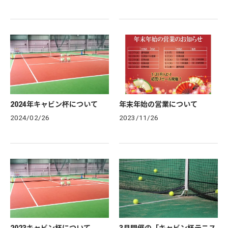
す/common/upload_data/rs-
cabincojp/files/2026%E3%82
%AD%E3%83%A3%E3%83%9
3%E3%83%B3%E6%9D%AF%E
3%83%89%E3%83%AD%E3%8
3%BC(3).pdf次回の…
2024年キャビン杯について
年末年始の営業について
2024/02/26
2023/11/26
2023キャビン杯について
3月開催の「キャビン杯テニス