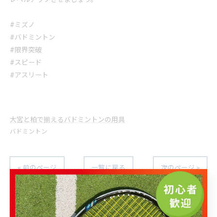
#ミズノ
#バドミントン
#限界突破
#スピード
#アスリート
大宮と柏で揃えるバドミントンの用具
バドミントン
< 前のページ
一覧に戻る
次のページ >