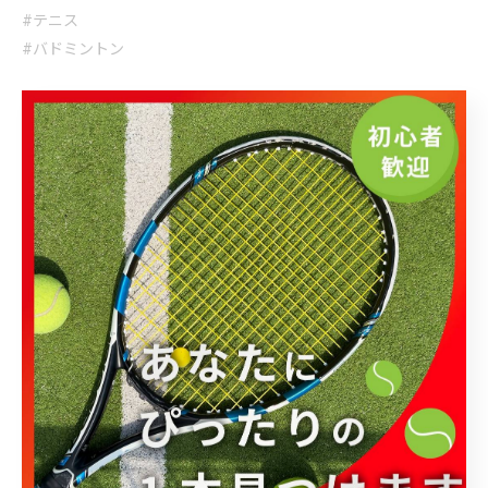
#テニス
#バドミントン
大宮と柏で様々なテニス用品を用意
大宮と柏で揃えるバドミン
トンの用具
テニス
バドミントン
< 前のページ
一覧に戻る
次のページ >
カテゴリー
Categories
全てのカテゴリー