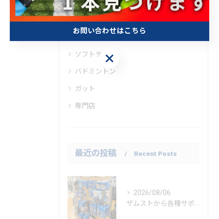
ラケットショップキャビン大宮店
ラケットショップキャビン柏店
お問い合わせはこちら
テニス
ソフトテニス
お問い合わせはこちら
バドミントン
ガット
専門店
最近の投稿
Recent Posts
2026/08/06
ザムストから各種サポーター