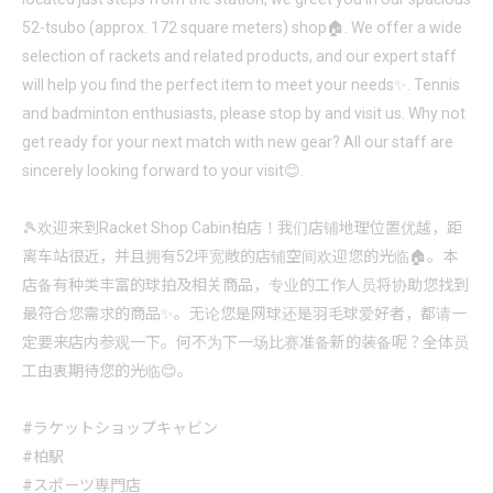
52-tsubo (approx. 172 square meters) shop🏠. We offer a wide
selection of rackets and related products, and our expert staff
will help you find the perfect item to meet your needs✨. Tennis
and badminton enthusiasts, please stop by and visit us. Why not
get ready for your next match with new gear? All our staff are
sincerely looking forward to your visit😊.
🎾欢迎来到Racket Shop Cabin柏店！我们店铺地理位置优越，距
离车站很近，并且拥有52坪宽敞的店铺空间欢迎您的光临🏠。本
店备有种类丰富的球拍及相关商品，专业的工作人员将协助您找到
最符合您需求的商品✨。无论您是网球还是羽毛球爱好者，都请一
定要来店内参观一下。何不为下一场比赛准备新的装备呢？全体员
工由衷期待您的光临😊。
#ラケットショップキャビン
#柏駅
#スポーツ専門店