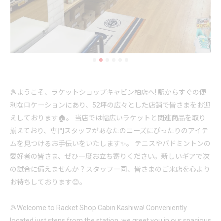
🎾ようこそ、ラケットショップキャビン柏店へ! 駅からすぐの便
利なロケーションにあり、52坪の広々とした店舗で皆さまをお迎
えしております🏠。 当店では幅広いラケットと関連商品を取り
揃えており、専門スタッフがあなたのニーズにぴったりのアイテ
ムを見つけるお手伝いをいたします✨。 テニスやバドミントンの
愛好者の皆さま、ぜひ一度お立ち寄りください。新しいギアで次
の試合に備えませんか？スタッフ一同、皆さまのご来店を心より
お待ちしております😊。
🎾Welcome to Racket Shop Cabin Kashiwa! Conveniently
located just steps from the station, we greet you in our spacious