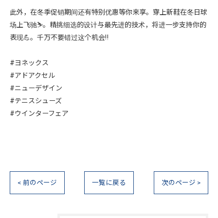
此外，在冬季促销期间还有特别优惠等你来享。穿上新鞋在冬日球
场上飞驰⛷️。精挑细选的设计与最先进的技术，将进一步支持你的
表现💪。千万不要错过这个机会‼️
#ヨネックス
#アドアクセル
#ニューデザイン
#テニスシューズ
#ウインターフェア
< 前のページ
一覧に戻る
次のページ >