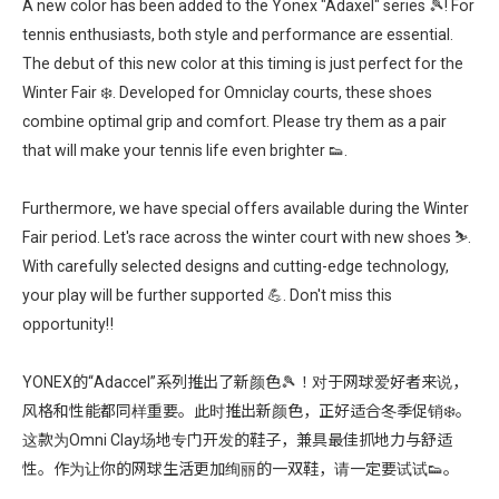
A new color has been added to the Yonex "Adaxel" series 🎾! For
tennis enthusiasts, both style and performance are essential.
The debut of this new color at this timing is just perfect for the
Winter Fair ❄️. Developed for Omniclay courts, these shoes
combine optimal grip and comfort. Please try them as a pair
that will make your tennis life even brighter 👟.
Furthermore, we have special offers available during the Winter
Fair period. Let's race across the winter court with new shoes ⛷️.
With carefully selected designs and cutting-edge technology,
your play will be further supported 💪. Don't miss this
opportunity‼️
YONEX的“Adaccel”系列推出了新颜色🎾！对于网球爱好者来说，
风格和性能都同样重要。此时推出新颜色，正好适合冬季促销❄️。
这款为Omni Clay场地专门开发的鞋子，兼具最佳抓地力与舒适
性。作为让你的网球生活更加绚丽的一双鞋，请一定要试试👟。