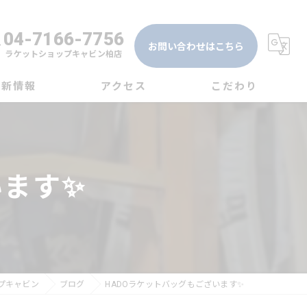
04-7166-7756
お問い合わせはこちら
ラケットショップキャビン柏店
最新情報
アクセス
こだわり
グ
ラケットショップキャビン大宮店
テニス
ム
ラケットショップキャビン柏店
ソフトテニス
います✨
バドミントン
ガット
専門店
プキャビン
ブログ
HADOラケットバッグもございます✨