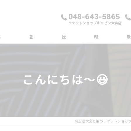
048-643-5865
ラケットショップキャビン大宮店
ス
創
匠
継
ブロ
コラ
こんにちは〜😃
埼玉県大宮と柏のラケットショッ