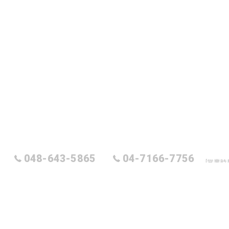
048-643-5865
04-7166-7756
[営業時
ラケットショップキャビン大宮店
ラケットショップキャビン柏店
ホーム
サービス
創
匠
継
最新情報
ブログ
ラケットショップキャビン柏店
こだわり
テニス
ソ