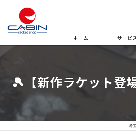
ホーム
サービ
🎾【新作ラケット登
埼