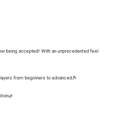
now being accepted! With an unprecedented feel
 players from beginners to advanced🎾
ation🌿