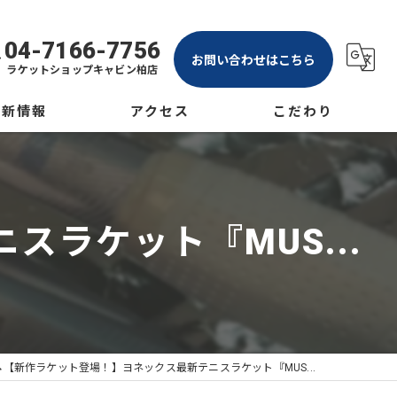
04-7166-7756
お問い合わせはこちら
ラケットショップキャビン柏店
最新情報
アクセス
こだわり
グ
ラケットショップキャビン大宮店
テニス
ム
ラケットショップキャビン柏店
ソフトテニス
ラケット『MUS...
バドミントン
ガット
専門店
🎾【新作ラケット登場！】ヨネックス最新テニスラケット『MUS...