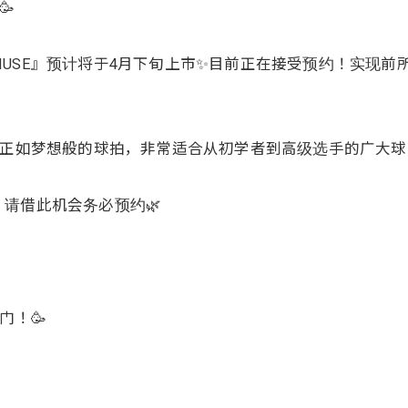
!🥳
MUSE』预计将于4月下旬上市✨目前正在接受预约！实现
真正如梦想般的球拍，非常适合从初学者到高级选手的广大球
请借此机会务必预约🌿
门！🥳