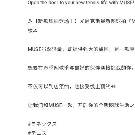
Open the door to your new tennis life with MUSE
🎾【新款球拍登场！】尤尼克斯最新网球拍『
楼⛳️
MUSE虽然轻量，却提供强大的甜区，是一款
想要在春季网球季与最好的伙伴迎接挑战的你，
不仅可以到店预约，也接受线上预约📲
让我们和MUSE一起，开启你的全新网球生活之
#ヨネックス
#テニス