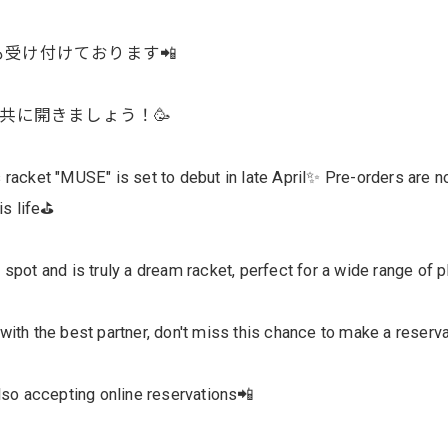
受け付けております📲
共に開きましょう！🥳
acket "MUSE" is set to debut in late April✨ Pre-orders are 
s life⛳️
 spot and is truly a dream racket, perfect for a wide range of
お問い合わせはこちら
お問い合わせはこちら
with the best partner, don't miss this chance to make a reserv
also accepting online reservations📲