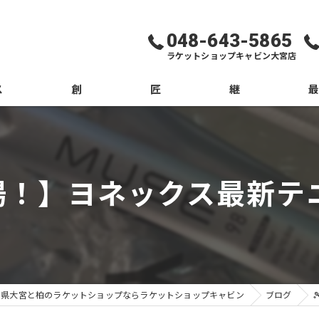
048-643-5865
ラケットショップキャビン大宮店
ス
創
匠
継
ブロ
コラ
場！】ヨネックス最新テニス
玉県大宮と柏のラケットショップならラケットショップキャビン
ブログ