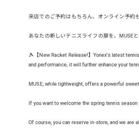
来店でのご予約はもちろん、オンライン予約も
あなたの新しいテニスライフの扉を、MUSEと
🎾【New Racket Release!】Yonex's latest tennis r
and performance, it will further enhance your tenni
MUSE, while lightweight, offers a powerful sweet
If you want to welcome the spring tennis season 
Of course, you can reserve in-store, and we are 