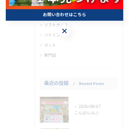
ラケットショップキャビン柏店
お問い合わせはこちら
テニス
ソフトテニス
お問い合わせはこちら
バドミントン
ガット
専門店
最近の投稿
Recent Posts
2026/08/07
こんばんは🌙