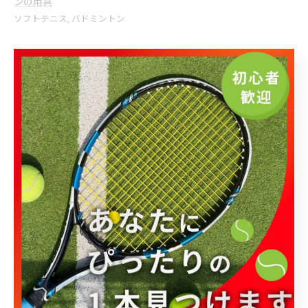
ンの用具
ソフトテニス
バドミントン
< 前のページ
一覧に戻る
次のページ >
関連タグ
#ラケット
カテゴリー
Categories
全てのカテゴリー
ラケットショップキャビン大宮店