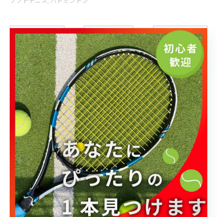
ソフトテニス
バドミントン
< 前のページ
一覧に戻る
次のページ >
関連タグ
#ラケット
カテゴリー
Categories
全てのカテゴリー
ラケットショップキャビン大宮店
ラケットショップキャビン柏店