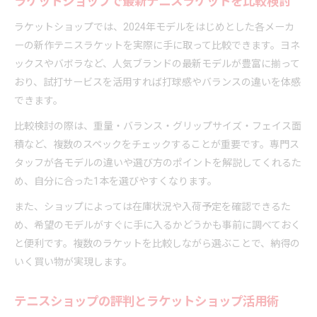
ラケットショップで最新テニスラケットを比較検討
テニスラケット選びはラケットショップが丁寧に
ラケットショップでは、2024年モデルをはじめとした各メーカ
サポート
ーの新作テニスラケットを実際に手に取って比較できます。ヨネ
ラケットショップで体験できるマンツーマンアド
ックスやバボラなど、人気ブランドの最新モデルが豊富に揃って
バイス
おり、試打サービスを活用すれば打球感やバランスの違いを体感
初心者向けサービスが充実したラケットショップ
できます。
の魅力
比較検討の際は、重量・バランス・グリップサイズ・フェイス面
ラケットショップとオンライン相談の賢い併用術
積など、複数のスペックをチェックすることが重要です。専門ス
タッフが各モデルの違いや選び方のポイントを解説してくれるた
め、自分に合った1本を選びやすくなります。
また、ショップによっては在庫状況や入荷予定を確認できるた
め、希望のモデルがすぐに手に入るかどうかも事前に調べておく
と便利です。複数のラケットを比較しながら選ぶことで、納得の
いく買い物が実現します。
テニスショップの評判とラケットショップ活用術