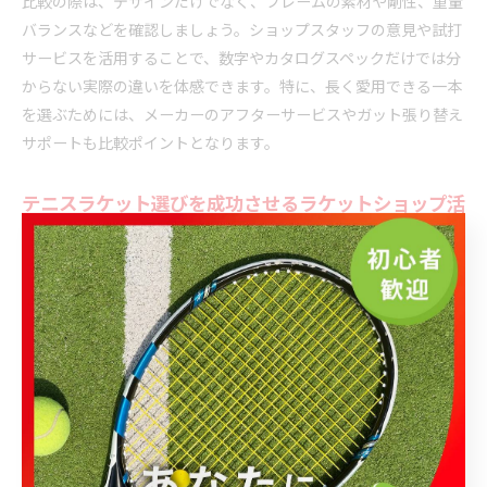
比較の際は、デザインだけでなく、フレームの素材や剛性、重量
バランスなどを確認しましょう。ショップスタッフの意見や試打
サービスを活用することで、数字やカタログスペックだけでは分
からない実際の違いを体感できます。特に、長く愛用できる一本
を選ぶためには、メーカーのアフターサービスやガット張り替え
サポートも比較ポイントとなります。
テニスラケット選びを成功させるラケットショップ活
用法
ラケットショップを最大限に活用するためには、事前に自分のプ
レースタイルや改善したいポイントを整理しておくと良いでしょ
う。専門スタッフに相談することで、プレーヤーの悩みや希望を
的確にヒアリングし、最適なラケットやガットの提案が得られま
す。
また、ショップによっては無料の試打やガット張り替えサービス
を提供しています。実際にラケットを試すことで、スペック表だ
けでは分からない使用感を確かめられます。ラケットのメンテナ