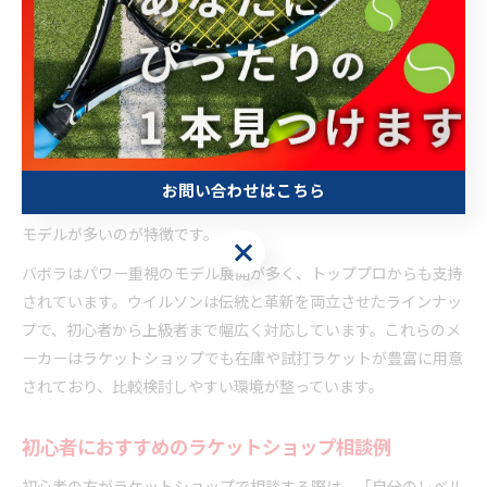
ンスや修理も受け付けているため、購入後のサポート体制も選定
基準の一つです。
ラケットショップで人気の3大メーカー解説
テニスラケット市場で特に人気の高い3大メーカーとしては、
「ヨネックス」「バボラ」「ウイルソン」が挙げられます。ヨネ
お問い合わせはこちら
ックスは日本発のメーカーで、操作性と打球感のバランスが良い
モデルが多いのが特徴です。
お問い合わせはこちら
バボラはパワー重視のモデル展開が多く、トッププロからも支持
されています。ウイルソンは伝統と革新を両立させたラインナッ
プで、初心者から上級者まで幅広く対応しています。これらのメ
ーカーはラケットショップでも在庫や試打ラケットが豊富に用意
されており、比較検討しやすい環境が整っています。
初心者におすすめのラケットショップ相談例