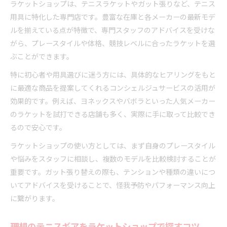
ラケットショップは、テニスラケットやガット張りなど、テニス
ラケットショップの通販活用と実店舗選びのコツ
用具に特化した専門店です。豊富な在庫と各メーカーの最新モデ
テニスラケットの選定で知っておきたい基礎知識
ルを揃えている点が特徴で、専門スタッフのアドバイスを受けな
ラケットショップで教わるテニスラケットの基本
がら、プレースタイルや体格、競技レベルに合ったラケットを選
ぶことができます。
ラケットショップが推奨するメーカー比較ポイン
ト
特に初心者や用具選びに迷う方には、具体的なヒアリングをもと
テニスラケット選びを成功させるラケットショッ
に最適な商品を提案してくれるコンシェルジュサービスの活用が
プ活用法
効果的です。例えば、ヨネックスやバボラといった人気メーカー
ラケットショップで人気の3大メーカー解説
のラケットを試打できる店舗も多く、実際に手に取って比較でき
るので安心です。
初心者におすすめのラケットショップ相談例
ガット張りに強いラケットショップの魅力とは
ラケットショップの使い方としては、まず自身のプレースタイル
や悩みをスタッフに相談し、複数のモデルを比較検討することが
ガット張りに強いラケットショップの選び方
重要です。ガット張り替えの際も、テンションや種類の違いにつ
ラケットショップで受けられるガット張りサービ
いてアドバイスを受けることで、怪我予防やパフォーマンス向上
ス
に繋がります。
テニスサポートセンターの評判とラケットショッ
プ比較