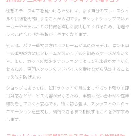
理想のテニスギアをラケットショップで探すコツ
ガット張り料金をラケットショップで確認する
理想のテニスギアを見つけるためには、まず自分のプレースタイ
ラケットショップでガット張りを依頼するメリッ
ルや目標を明確にすることが大切です。ラケットショップではメ
ト
ーカーやモデルごとの特徴を詳しく説明してくれるため、用途や
ラケットショップで叶える充実したメンテナンス術
レベルに合わせた選択がしやすくなります。
ラケットショップで受けるプロのメンテナンスサ
例えば、パワー重視の方にはフレームが厚めのモデル、コントロ
ポート
ール重視の方にはフレームが薄いモデルを勧めるケースが多いで
ラケットショップ利用で維持できるテニスラケッ
す。また、ガットの種類やテンションによって打球感が大きく変
トの快適さ
わるため、専門スタッフのアドバイスを受けながら決定すること
ガット張替えや点検をラケットショップで依頼す
で失敗を防げます。
るコツ
ショップによっては、試打ラケットの貸し出しやガット張りの即
ラケットショップの長期メンテナンスサービスと
日対応などサービス内容が異なるため、事前に問い合わせや在庫
は
確認をしておくと安心です。特に初心者は、スタッフとのコミュ
ラケットショップ活用でギア寿命を延ばす方法
ニケーションを重視し、納得できるまで相談することをおすすめ
初心者も安心のラケットショップ相談活用法
します。
ラケットショップで初心者が相談しやすい雰囲気
作り