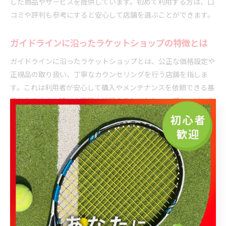
した商品やサービスを提供しています。初めて利用する方は、口
コミや評判も参考にすると安心して店舗を選ぶことができます。
ガイドラインに沿ったラケットショップの特徴とは
ガイドラインに沿ったラケットショップとは、公正な価格設定や
正規品の取り扱い、丁寧なカウンセリングを行う店舗を指しま
す。これは利用者が安心して購入やメンテナンスを依頼できる基
準となります。特に大宮区や緑区のラケットショップキャビンの
ように、公式情報をもとにサービス内容を公開している店舗は信
頼性が高いといえるでしょう。
ガイドライン遵守の具体例として、スタッフが競技経験や商品知
識を活かした提案をしてくれる点や、ガット張替え・修理などの
サービスメニューが明確に掲示されている点が挙げられます。さ
らに、利用者の声や写真を公開し、店舗の雰囲気が分かるよう配
慮していることも特徴です。