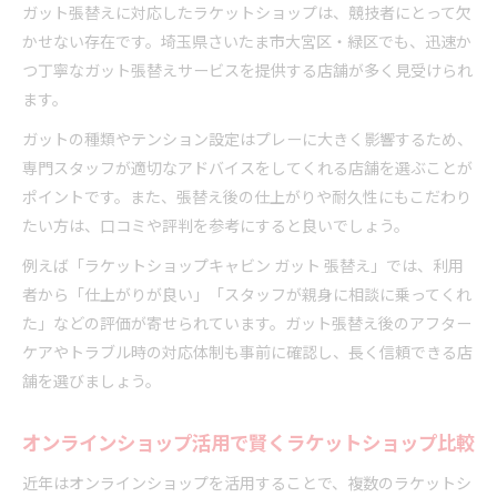
地元で活用したい最新ラケットショップ事情
ガット張替えに対応したラケットショップは、競技者にとって欠
かせない存在です。埼玉県さいたま市大宮区・緑区でも、迅速か
ラケットショップの最新サービス事情を徹底紹介
つ丁寧なガット張替えサービスを提供する店舗が多く見受けられ
ガット張替えや新商品も扱うラケットショップ動
ます。
向
オンラインショップ対応のラケットショップが増
ガットの種類やテンション設定はプレーに大きく影響するため、
加中
専門スタッフが適切なアドバイスをしてくれる店舗を選ぶことが
ポイントです。また、張替え後の仕上がりや耐久性にもこだわり
口コミや評判から見る地域のラケットショップ事
たい方は、口コミや評判を参考にすると良いでしょう。
情
営業時間やアクセスの利便性も向上したラケット
例えば「ラケットショップキャビン ガット 張替え」では、利用
ショップ
者から「仕上がりが良い」「スタッフが親身に相談に乗ってくれ
た」などの評価が寄せられています。ガット張替え後のアフター
ケアやトラブル時の対応体制も事前に確認し、長く信頼できる店
舗を選びましょう。
オンラインショップ活用で賢くラケットショップ比較
近年はオンラインショップを活用することで、複数のラケットシ