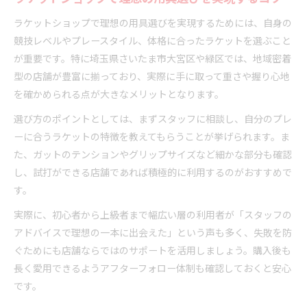
ガット張替えや用具メンテナンスを安心して依頼
ラケットショップで理想の用具選びを実現するためには、自身の
口コミや評判で選ぶラケットショップの魅力
競技レベルやプレースタイル、体格に合ったラケットを選ぶこと
写真や店舗情報から分かるラケットショップの安
が重要です。特に埼玉県さいたま市大宮区や緑区では、地域密着
心感
型の店舗が豊富に揃っており、実際に手に取って重さや握り心地
ラケットショップのガイドライン徹底分析
を確かめられる点が大きなメリットとなります。
ラケットショップ選びで重視すべきポイント解説
選び方のポイントとしては、まずスタッフに相談し、自分のプレ
ガイドラインに沿ったラケットショップの特徴と
ーに合うラケットの特徴を教えてもらうことが挙げられます。ま
は
た、ガットのテンションやグリップサイズなど細かな部分も確認
ラケットショップの営業時間やサービス基準を比
し、試打ができる店舗であれば積極的に利用するのがおすすめで
較
す。
ガット張替え対応のラケットショップ基準を押さ
実際に、初心者から上級者まで幅広い層の利用者が「スタッフの
える
アドバイスで理想の一本に出会えた」という声も多く、失敗を防
オンラインショップ利用時のラケットショップ注
ぐためにも店舗ならではのサポートを活用しましょう。購入後も
意点
長く愛用できるようアフターフォロー体制も確認しておくと安心
悩み別に選ぶラケットショップのポイント
です。
用途や目的別のラケットショップ選びのコツ