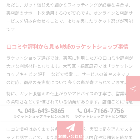
ただし、ガット張替えや細かなフィッティングが必要な場合は、
実店舗のサポートを活用するのが安心です。オンラインと店舗サ
ービスを組み合わせることで、より充実したラケット選びが可能
です。
口コミや評判から見る地域のラケットショップ事情
ラケットショップ選びでは、実際に利用した方の口コミや評判が
大きな判断材料となります。大宮区・緑区周辺では「ラケットシ
ョップキャビン 評判」などで検索し、サービスの質やスタッフ
の対応、商品の充実度について多くの声が寄せられています。
特に、ガット張替えの仕上がりやアドバイスの丁寧さ、営業時間
の柔軟さなどが評価されている傾向があります。店舗ごとに得意
分野や対応スタイルが異なるため、事前に評判を比較すること
048-643-5865
04-7166-7756
ラケットショップキャビン大宮店
ラケットショップキャビン柏店
で、自分のニーズに合ったショップを選びやすくなります。
口コミ情報はあくまで参考の一つですが、実際に足を運んでスタ
お問い合わせ
ッフと話すことで、より具体的なサービス内容や雰囲気を確かめ