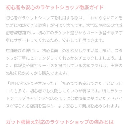
初心者も安心のラケットショップ徹底ガイド
ガット張替えを重視したラケットショップ比較法
価格や口コミで選ぶラケットショップの見極め方
初心者がラケットショップを利用する際は、「わからないことを
営業時間やサービス充実度で選ぶラケットショッ
気軽に相談できる環境」が何より大切です。大宮区や緑区の地域
プ
密着型店舗では、初めてのラケット選びからガット張替えまで丁
寧にサポートしてくれるため、安心して利用できます。
オンラインショップ活用によるラケットショップ
比較
店舗選びの際には、初心者向けの相談がしやすい雰囲気か、スタ
安心して相談できるラケットショップの選び方
ッフが丁寧にヒアリングしてくれるかをチェックしましょう。ま
た、体験会や試打サービスを提供している店舗であれば、実際の
ラケットショップで安心して相談できる理由とは
感触を確かめてから購入できます。
初心者も経験者も頼れるラケットショップの特徴
ラケットショップの口コミや評判を活かした選び
「説明がわかりやすかった」「初めてでも安心できた」という口
方
コミも多く、初心者でも失敗しにくいのが特徴です。特にラケッ
トショップキャビン大宮店のように公式情報に基づいたアドバイ
営業時間やサービス体制が整ったラケットショッ
スが得られる店舗を選ぶと、より安心して競技を始められます。
プ
スタッフの知識豊富なラケットショップを見極め
ガット張替え対応のラケットショップの強みとは
る