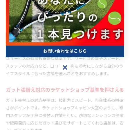
ラケットショップの営業時間やサービス基準を比較
ラケットショップを選ぶ際には、営業時間やサービス基準の比較
が欠かせません。大宮や緑区のラケットショップキャビンでは、
土日祝日も営業しているケースが多く、仕事や学校帰りにも立ち
寄りやすい点が利用者に支持されています。営業時間は公式サイ
トや店舗案内で必ず確認しましょう。
また、ガット張替えの即日対応や、ラケットの修理・メンテナン
お問い合わせはこちら
スサービスの有無も重要な基準です。サービスの質やスピード、
お問い合わせはこちら
スタッフの対応力など、口コミや評判も参考にしながら自分のラ
イフスタイルに合った店舗を選ぶことをおすすめします。
ガット張替え対応のラケットショップ基準を押さえる
ガット張替えの対応基準は、技術力とスピード、料金体系の明確
さがポイントです。ラケットショップキャビン大宮のように、専
門スタッフが丁寧に張替え作業を行い、適切なテンションの提案
や使用目的に応じたガット選びをサポートしてくれる店舗は、安