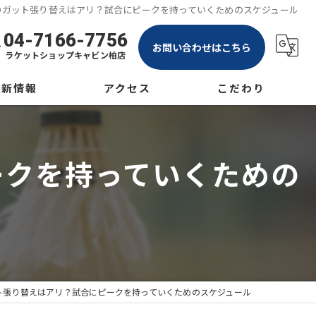
のガット張り替えはアリ？試合にピークを持っていくためのスケジュール
04-7166-7756
お問い合わせはこちら
ラケットショップキャビン柏店
最新情報
アクセス
こだわり
グ
ラケットショップキャビン大宮店
テニス
ークを持っていくための
ム
ラケットショップキャビン柏店
ソフトテニス
バドミントン
ガット
専門店
ト張り替えはアリ？試合にピークを持っていくためのスケジュール