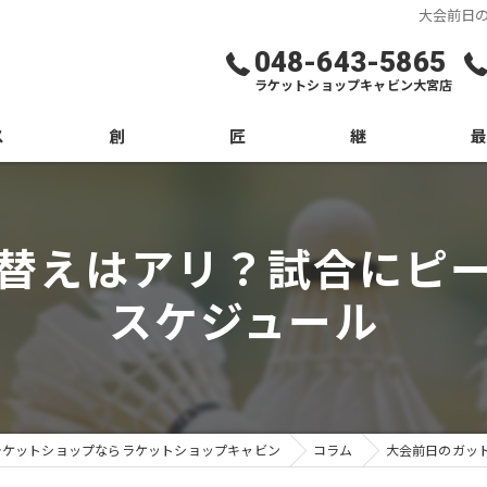
大会前日
048-643-5865
ラケットショップキャビン大宮店
ス
創
匠
継
ブロ
替えはアリ？試合にピ
コラ
スケジュール
ラケットショップならラケットショップキャビン
コラム
大会前日のガッ