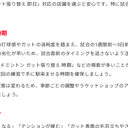
ット張り替え 即日」対応の店舗を選ぶと安心です。特に試
試合前に必ず確認したいガットの状態
バドミントンやテニスのガット交換最前線
ラケットショップで最新ガット事情を知る
時期
ソフトテニスや硬式テニスの張り替え流行
打球感やガットの消耗度を踏まえ、試合の1週間前〜3日
バドミントンガットの交換サイクル解説
の劣化が早いため、試合直前のタイミングを逃さないよう
ガット張り替えの新常識と選び方ポイント
ラケットショップ活用で性能を引き出す
「バドミントン ガット張り替え 時期」などの検索が多いこ
数回の練習で手に馴染ませる時間を確保しましょう。
ガット張り替えで試合当日に最高の一打を
お問い合わせはこちら
お問い合わせはこちら
ラケットショップで仕上げる勝負前の準備
状態は変わるため、季節ごとの調整やラケットショップの
ましょう。
ガット張り替えで実力発揮する秘訣とは
試合当日にベストを出すガット管理術
グ
張り替え後の慣らし方と感覚調整ポイント
ガット交換とラケット本体のメンテナンス
くなる」「テンションが緩む」「ガット表面の毛羽立ちや