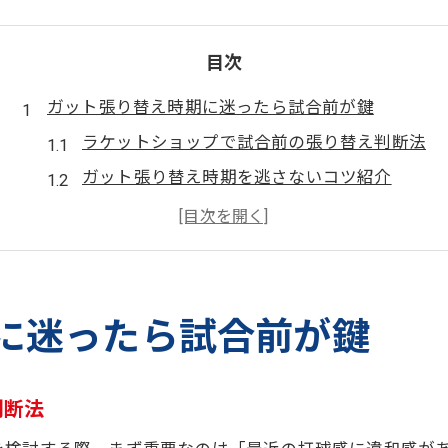
目次
ガット張り替え時期に迷ったら試合前が鍵
ラケットショップで試合前の張り替え判断法
ガット張り替え時期を逃さないコツ紹介
ソフトテニスやバドミントンの適切な時期
ガット劣化サインと張り替えタイミング
試合直前にラケットショップ活用の秘訣
最適なガット交換タイミングを解説
に迷ったら試合前が鍵
ラケットショップで聞く最適な張り替え頻度
ソフトテニス中学生の交換タイミング目安
判断法
バドミントンでのガット張り替え最適時期