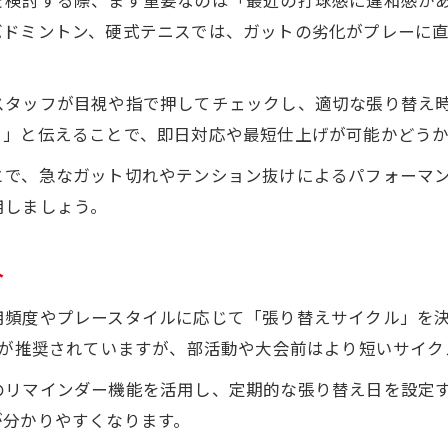
を検討する際、まず重要なのは「最近の打球感に違和感が
硬式テニスのガット張り替え判断方法
バドミントン、硬式テニスでは、ガットの劣化がプレーに
即日対応可能なラケットショップの活用術
。
ラケットショップで迅速対応を受けるコツ
スタッフが目視や指で押してチェックし、適切な張り替え
ラケットショップの即日張り替え依頼法
る」と伝えることで、即日対応や最短仕上げが可能かどう
ガット張り替え予約のタイミングと注意点
とで、急なガット切れやテンション抜けによるパフォーマ
混雑時でも迅速対応を受けるポイント
用しましょう。
ガット交換の流れと必要な準備とは
試合直前でも安心なショップ活用法
介
劣化サインを知り試合前に備える方法
用頻度やプレースタイルに応じて「張り替えサイクル」を決
ガット劣化サインを見抜くチェックポイント
えが推奨されていますが、部活動や大会前はより短いサイ
打球音や張り感で分かる張り替え時期
のリマインダー機能を活用し、定期的な張り替え日を設定
ラケットショップで相談すべき劣化症状
が分かりやすくなります。
ガットの毛羽立ちと交換タイミング解説